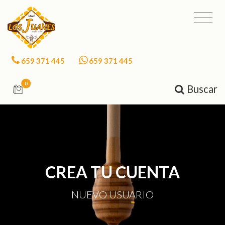
659 371 445
659 371 445
0
Buscar
CREA TU CUENTA
NUEVO USUARIO