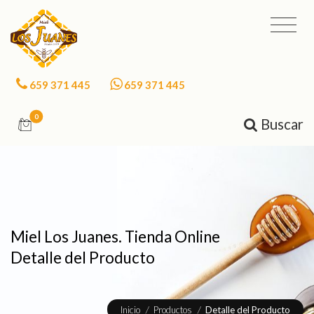
659 371 445
659 371 445
0
Buscar
Miel Los Juanes. Tienda Online
Detalle del Producto
Inicio
/
Productos
/
Detalle del Producto