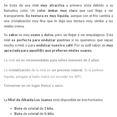
Se trata de una miel
muy atractiva
a primera vista debido a su
llamativo color. Un
color ámbar muy claro
que casi llega a ser
transparente.
Su textura es muy líquida
, aunque con el frío cambia a
una cristalización muy fina que le deja una textura muy similar a las
mieles crema.
Su
sabor
es muy
suave y dulce
, pero sin llegar a ser empalagoso. Esta
miel
es perfecta para endulzar postres
si no queremos que sepan
mucho a miel, o para
endulzar nuestro café
. Por su sutil sabor, es
muy
apreciada para aquell@s que prefieren mieles suaves
.
La miel
no es recomendable para niños menores de 2 años
.
La
cristalización
de la miel es
un proceso natural
. Si la prefiere
líquida, póngala al baño maría sin exceder los 40ºC.
Conservar en un lugar fresco y seco.
La
Miel de Albaida
Los Juanes
está disponible en tres formatos:
Bote
de
cristal
de
1 kilo
.
Bote
de
cristal
de
½ kilo
.