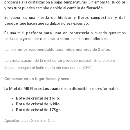
propensa a la cristalización a bajas temperaturas. Sin embargo, su
color
y
textura
pueden cambiar debido al
cambio de floración
.
Su
sabor
es una mezcla de
hierbas y flores campestres y del
bosque
que hacen que su dulzor no sea excesivo.
Es una miel
perfecta para usar en repostería
o cuando queremos
endulzar algo sin dar demasiado sabor a mieles monoflorales.
La miel
no es recomendable para niños menores de 2 años
.
La
cristalización
de la miel es
un proceso natural
. Si la prefiere
líquida, póngala al baño maría sin exceder los 40ºC.
Conservar en un lugar fresco y seco.
La
Miel de Mil Flores
Los Juanes
está disponible en tres formatos:
Bote
de
cristal
de
1 kilo
.
Bote
de
cristal
de
½ kilo
.
Bote
de
cristal
de
175gr
.
Apicultor: Juan González Cita