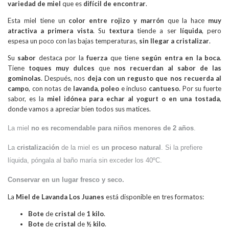
variedad de miel
que es
difícil de encontrar
.
Esta miel tiene un
color entre rojizo y marrón
que la hace
muy
atractiva a primera vista
. Su
textura
tiende a ser
líquida
, pero
espesa un poco con las bajas temperaturas,
sin llegar a cristalizar
.
Su
sabor
destaca por la
fuerza
que tiene
según entra en la boca
.
Tiene
toques muy dulces
que
nos recuerdan al sabor de las
gominolas
. Después, nos
deja con un regusto que nos recuerda al
campo
, con notas de
lavanda
,
poleo
e incluso
cantueso
. Por su fuerte
sabor, es la
miel idónea para echar al yogurt o en una tostada
,
donde vamos a apreciar bien todos sus matices.
La miel
no es recomendable para niños menores de 2 años
.
La
cristalización
de la miel es
un proceso natural
. Si la prefiere
líquida, póngala al baño maría sin exceder los 40ºC.
Conservar en un lugar fresco y seco.
La
Miel de Lavanda
Los Juanes
está disponible en tres formatos:
Bote
de
cristal
de
1 kilo
.
Bote
de
cristal
de
½ kilo
.