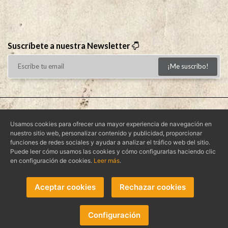
Suscríbete a nuestra Newsletter
¡Me suscribo!
Aviso Legal
|
Condiciones de Uso
|
Política de Privacidad
|
Usamos cookies para ofrecer una mayor experiencia de navegación en
Política de Cookies
nuestro sitio web, personalizar contenido y publicidad, proporcionar
Tienda online creada por
Alvasolution, SL
funciones de redes sociales y ayudar a analizar el tráfico web del sitio.
Puede leer cómo usamos las cookies y cómo configurarlas haciendo clic
en configuración de cookies.
Leer más
.
© 2026 -
MIEL LOS JUANES
- Todos los derechos reservados.
Aceptar cookies
Rechazar cookies
Métodos de pago aceptados:
Configuración