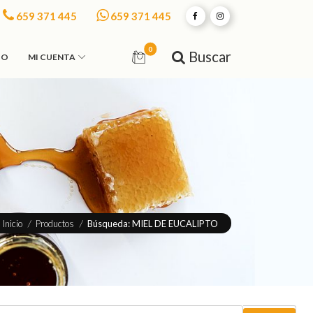
659 371 445
659 371 445
0
Buscar
TO
MI CUENTA
Inicio
/
Productos
/
Búsqueda: MIEL DE EUCALIPTO