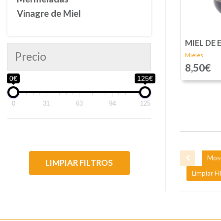
Vinagre de Miel
MIEL DE 
Precio
Mieles
8,50€
0€
125€
0
31
63
94
125
Most
LIMPIAR FILTROS
Limpiar Fi