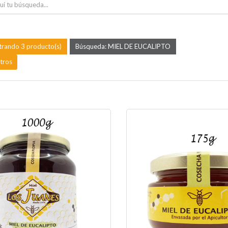
rando 3 producto(s)
Búsqueda: MIEL DE EUCALIPTO
ltros