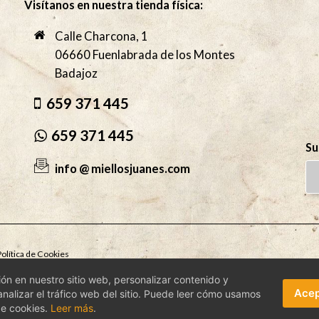
Visítanos en nuestra tienda física:
Calle Charcona, 1
06660 Fuenlabrada de los Montes
Badajoz
659 371 445
659 371 445
Su
info @ miellosjuanes.com
olítica de Cookies
n en nuestro sitio web, personalizar contenido y
Acep
nalizar el tráfico web del sitio. Puede leer cómo usamos
de cookies.
Leer más
.
Métodos de pago ac