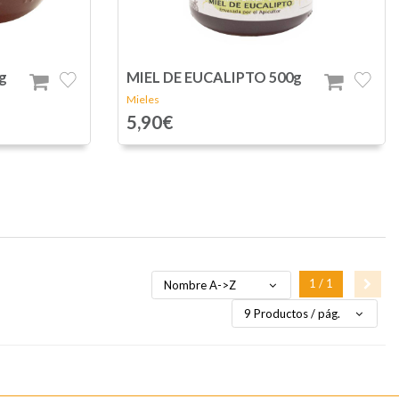
g
MIEL DE EUCALIPTO 500g
Mieles
5,90€
1 / 1
Nombre A->Z
9 Productos / pág.