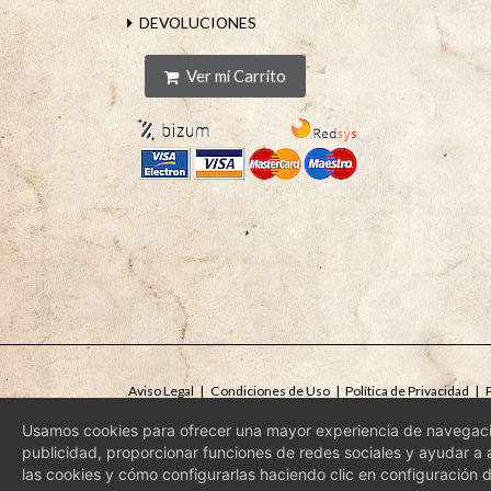
DEVOLUCIONES
Ver mi Carrito
Aviso Legal
|
Condiciones de Uso
|
Política de Privacidad
|
P
Usamos cookies para ofrecer una mayor experiencia de navegació
publicidad, proporcionar funciones de redes sociales y ayudar a a
las cookies y cómo configurarlas haciendo clic en configuración 
© 2026 -
MIEL LOS JUANES
- Todos los derechos reservados.