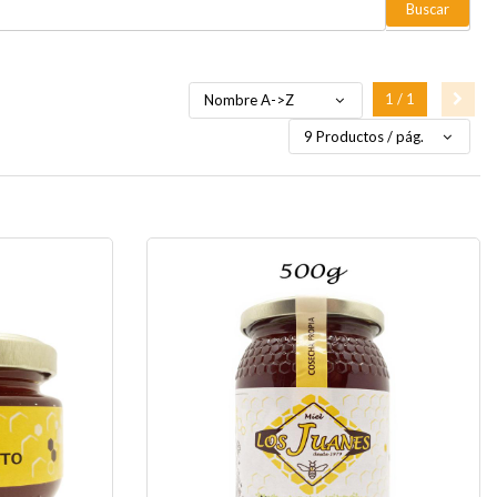
Buscar
1 / 1
Nombre A->Z
9 Productos / pág.